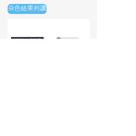
染色結果判讀
提供由病理醫師人工進行的IHC染色結
果判讀，
每個點NTD 100
​IHC 判讀範例報告
​回首頁
02-2697-5000
探索生物科技有限公司