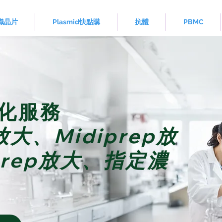
 組織晶片
Plasmid快點購
抗體
PBMC
化服務
p放大、Midiprep放
prep放大、指定濃