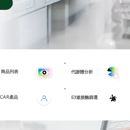
​商品列表
代謝體分析
CAR產品
E3連接酶篩選