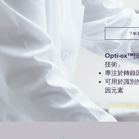
了解
​Opti-
技術」
專注於轉錄
可用於識別
因元素